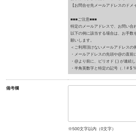
【お問合せ先メールアドレスのドメイ
■■■ご注意■■■
特定のメールアドレスで、お問い合
以下の例に該当する場合は、お手数
願いします。
＜ご利用頂けないメールアドレスの
・メールアドレスの先頭や@の直前にピリオド (.
・@より前に、ピリオド (.) が連続している(例
・半角英数字と特定の記号（. ! # $ % & ‘
備考欄
※500文字以内（
0
文字）