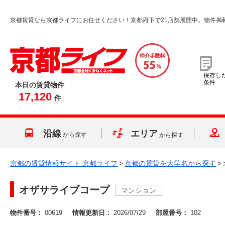
京都賃貸なら京都ライフにお任せください！京都府下で21店舗展開中。物件掲
保存し
条件
本日の賃貸物件
17,120
件
沿線
エリア
から探す
から探す
京都の賃貸情報サイト 京都ライフ
>
京都の賃貸を大学名から探す
>
オザサライブコープ
マンション
物件番号：
00619
情報更新日：
2026/07/29
部屋番号：
102