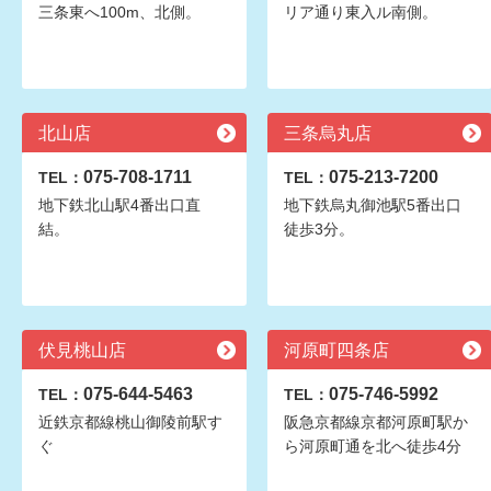
三条東へ100m、北側。
リア通り東入ル南側。
北山店
三条烏丸店
075-708-1711
075-213-7200
TEL：
TEL：
地下鉄北山駅4番出口直
地下鉄烏丸御池駅5番出口
結。
徒歩3分。
伏見桃山店
河原町四条店
075-644-5463
075-746-5992
TEL：
TEL：
近鉄京都線桃山御陵前駅す
阪急京都線京都河原町駅か
ぐ
ら河原町通を北へ徒歩4分