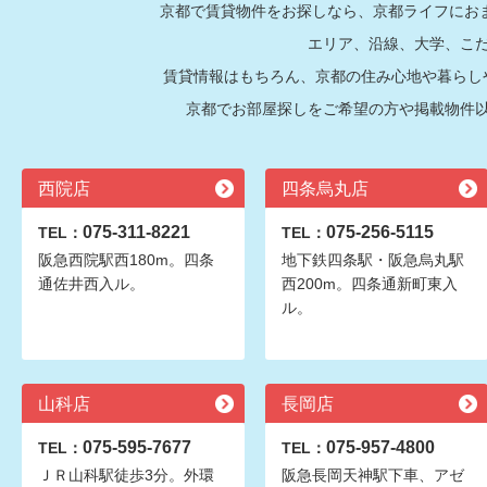
京都で賃貸物件をお探しなら、京都ライフにおま
エリア、沿線、大学、こ
賃貸情報はもちろん、京都の住み心地や暮らし
京都でお部屋探しをご希望の方や掲載物件
西院店
四条烏丸店
075-311-8221
075-256-5115
TEL：
TEL：
阪急西院駅西180m。四条
地下鉄四条駅・阪急烏丸駅
通佐井西入ル。
西200m。四条通新町東入
ル。
山科店
長岡店
075-595-7677
075-957-4800
TEL：
TEL：
ＪＲ山科駅徒歩3分。外環
阪急長岡天神駅下車、アゼ