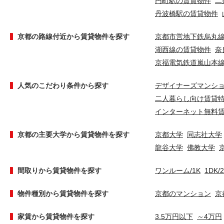
円町駅の賃貸物件
二
丹波橋駅の賃貸物件
京都の路線付近から賃貸物件を探す
京都市営地下鉄烏丸
湖西線の賃貸物件
奈
京福電気鉄道嵐山本
人気のこだわり条件から探す
デザイナーズマンシ
二人暮らし向け賃貸
インターネット無料
京都の主要大学から賃貸物件を探す
京都大学
同志社大学
龍谷大学
佛教大学
間取りから賃貸物件を探す
ワンルーム/1K
1DK/
物件種別から賃貸物件を探す
京都のマンション
京
家賃から賃貸物件を探す
3.5万円以下
～4万円