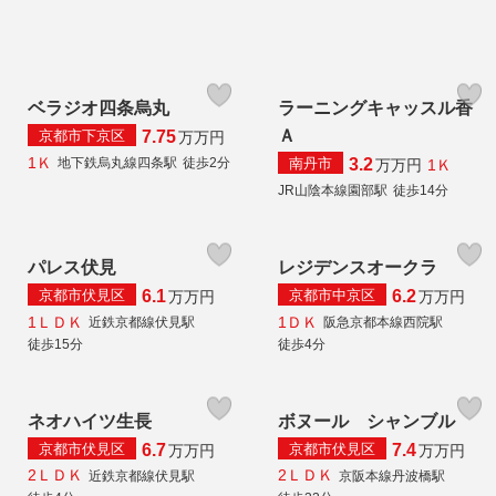
ベラジオ四条烏丸
ラーニングキャッスル香
Ａ
京都市下京区
7.75
万
万円
1Ｋ
南丹市
地下鉄烏丸線四条駅
徒歩2分
3.2
1Ｋ
万
万円
JR山陰本線園部駅
徒歩14分
パレス伏見
レジデンスオークラ
京都市伏見区
京都市中京区
6.1
6.2
万
万円
万
万円
1ＬＤＫ
1ＤＫ
近鉄京都線伏見駅
阪急京都本線西院駅
徒歩15分
徒歩4分
ネオハイツ生長
ボヌール シャンブル
京都市伏見区
京都市伏見区
6.7
7.4
万
万円
万
万円
2ＬＤＫ
2ＬＤＫ
近鉄京都線伏見駅
京阪本線丹波橋駅