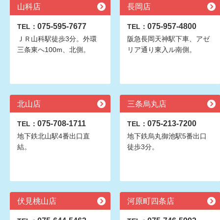
山科店
長岡店
075-595-7677
075-957-4800
TEL：
TEL：
ＪＲ山科駅徒歩3分。外環
阪急長岡天神駅下車、アゼ
三条東へ100m、北側。
リア通り東入ル南側。
北山店
三条烏丸店
075-708-1711
075-213-7200
TEL：
TEL：
地下鉄北山駅4番出口直
地下鉄烏丸御池駅5番出口
結。
徒歩3分。
伏見桃山店
河原町四条店