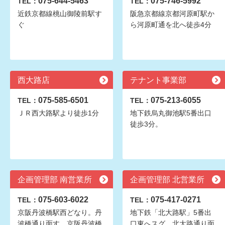
075-644-5463
075-746-5992
TEL：
TEL：
近鉄京都線桃山御陵前駅す
阪急京都線京都河原町駅か
ぐ
ら河原町通を北へ徒歩4分
西大路店
テナント事業部
075-585-6501
075-213-6055
TEL：
TEL：
ＪＲ西大路駅より徒歩1分
地下鉄烏丸御池駅5番出口
徒歩3分。
企画管理部 南営業所
企画管理部 北営業所
075-603-6022
075-417-0271
TEL：
TEL：
京阪丹波橋駅西どなり。丹
地下鉄「北大路駅」5番出
波橋通り面す。京阪丹波橋
口東へスグ。北大路通り面