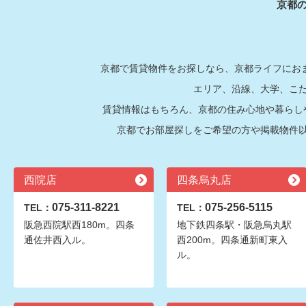
京都
京都で賃貸物件をお探しなら、京都ライフにおま
エリア、沿線、大学、こ
賃貸情報はもちろん、京都の住み心地や暮らし
京都でお部屋探しをご希望の方や掲載物件
西院店
四条烏丸店
075-311-8221
075-256-5115
TEL：
TEL：
阪急西院駅西180m。四条
地下鉄四条駅・阪急烏丸駅
通佐井西入ル。
西200m。四条通新町東入
ル。