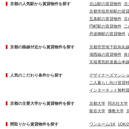
京都の人気駅から賃貸物件を探す
北山駅の賃貸物件
北
京都市役所前駅の賃
五条駅の賃貸物件
京
円町駅の賃貸物件
二
丹波橋駅の賃貸物件
京都の路線付近から賃貸物件を探す
京都市営地下鉄烏丸
湖西線の賃貸物件
奈
京福電気鉄道嵐山本
人気のこだわり条件から探す
デザイナーズマンシ
二人暮らし向け賃貸
インターネット無料
京都の主要大学から賃貸物件を探す
京都大学
同志社大学
龍谷大学
佛教大学
間取りから賃貸物件を探す
ワンルーム/1K
1DK/