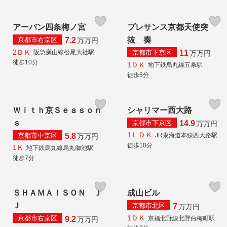
アーバン四条梅ノ宮
プレサンス京都天使突
抜 奏
京都市右京区
7.2
万
万円
2ＤＫ
京都市下京区
阪急嵐山線松尾大社駅
11
万
万円
徒歩10分
1ＤＫ
地下鉄烏丸線五条駅
徒歩8分
Ｗｉｔｈ京Ｓｅａｓｏｎ
シャリマー西大路
ｓ
京都市下京区
14.9
万
万円
1ＬＤＫ
京都市中京区
JR東海道本線西大路駅
5.8
万
万円
徒歩10分
1Ｋ
地下鉄烏丸線烏丸御池駅
徒歩7分
ＳＨＡＭＡＩＳＯＮ Ｊ
成山ビル
Ｊ
京都市北区
7
万
万円
1ＤＫ
京都市右京区
京福北野線北野白梅町駅
9.2
万
万円