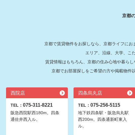
京都
京都で賃貸物件をお探しなら、京都ライフにおま
エリア、沿線、大学、こ
賃貸情報はもちろん、京都の住み心地や暮らし
京都でお部屋探しをご希望の方や掲載物件
西院店
四条烏丸店
075-311-8221
075-256-5115
TEL：
TEL：
阪急西院駅西180m。四条
地下鉄四条駅・阪急烏丸駅
通佐井西入ル。
西200m。四条通新町東入
ル。