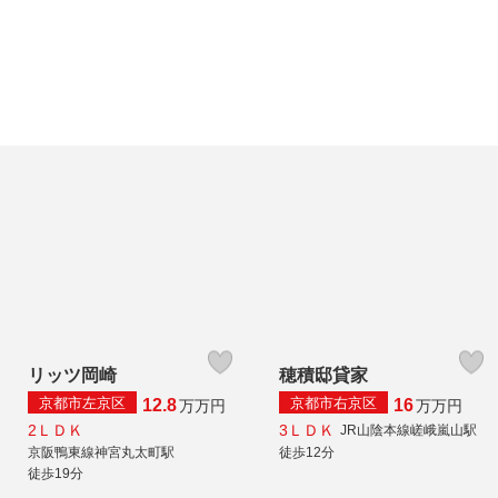
リッツ岡崎
穂積邸貸家
京都市左京区
京都市右京区
12.8
16
万
万円
万
万円
2ＬＤＫ
3ＬＤＫ
JR山陰本線嵯峨嵐山駅
京阪鴨東線神宮丸太町駅
徒歩12分
徒歩19分