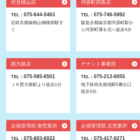
伏見桃山店
河原町四条店
075-644-5463
075-746-5992
TEL：
TEL：
近鉄京都線桃山御陵前駅す
阪急京都線京都河原町駅か
ぐ
ら河原町通を北へ徒歩4分
西大路店
テナント事業部
075-585-6501
075-213-6055
TEL：
TEL：
ＪＲ西大路駅より徒歩1分
地下鉄烏丸御池駅5番出口
徒歩3分。
企画管理部 南営業所
企画管理部 北営業所
075-603-6022
075-417-0271
TEL：
TEL：