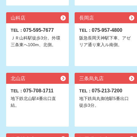
山科店
長岡店
075-595-7677
075-957-4800
TEL：
TEL：
ＪＲ山科駅徒歩3分。外環
阪急長岡天神駅下車、アゼ
三条東へ100m、北側。
リア通り東入ル南側。
北山店
三条烏丸店
075-708-1711
075-213-7200
TEL：
TEL：
地下鉄北山駅4番出口直
地下鉄烏丸御池駅5番出口
結。
徒歩3分。