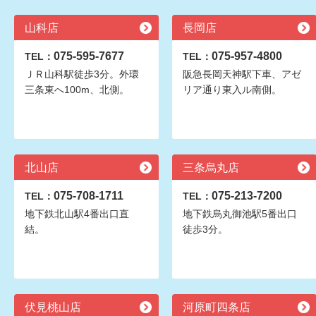
山科店
長岡店
075-595-7677
075-957-4800
TEL：
TEL：
ＪＲ山科駅徒歩3分。外環
阪急長岡天神駅下車、アゼ
三条東へ100m、北側。
リア通り東入ル南側。
北山店
三条烏丸店
075-708-1711
075-213-7200
TEL：
TEL：
地下鉄北山駅4番出口直
地下鉄烏丸御池駅5番出口
結。
徒歩3分。
伏見桃山店
河原町四条店