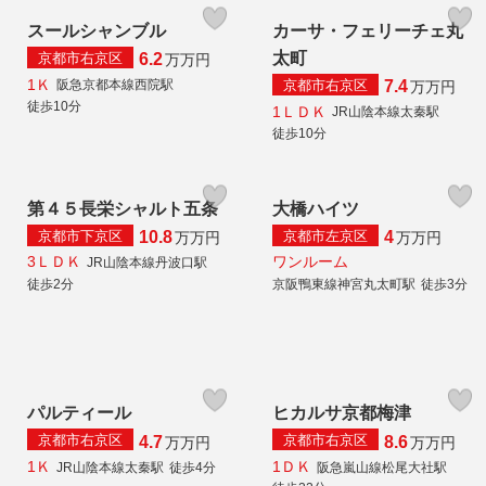
スールシャンブル
カーサ・フェリーチェ丸
太町
京都市右京区
6.2
万
万円
1Ｋ
京都市右京区
阪急京都本線西院駅
7.4
万
万円
徒歩10分
1ＬＤＫ
JR山陰本線太秦駅
徒歩10分
第４５長栄シャルト五条
大橋ハイツ
京都市下京区
京都市左京区
10.8
4
万
万円
万
万円
3ＬＤＫ
ワンルーム
JR山陰本線丹波口駅
徒歩2分
京阪鴨東線神宮丸太町駅
徒歩3分
パルティール
ヒカルサ京都梅津
京都市右京区
京都市右京区
4.7
8.6
万
万円
万
万円
1Ｋ
1ＤＫ
JR山陰本線太秦駅
徒歩4分
阪急嵐山線松尾大社駅