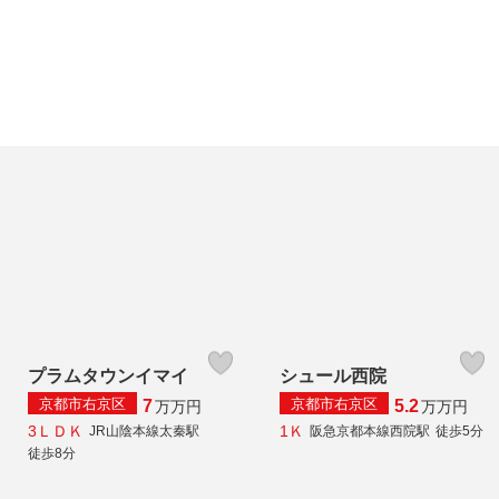
プラムタウンイマイ
シュール西院
京都市右京区
京都市右京区
7
5.2
万
万円
万
万円
3ＬＤＫ
1Ｋ
JR山陰本線太秦駅
阪急京都本線西院駅
徒歩5分
徒歩8分