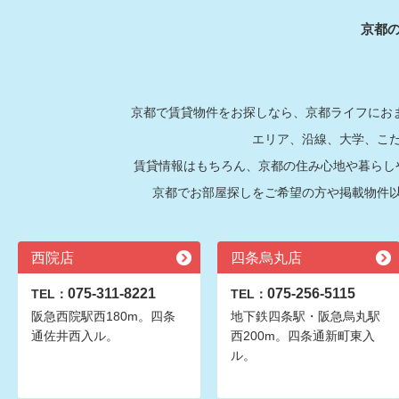
京都
京都で賃貸物件をお探しなら、京都ライフにおま
エリア、沿線、大学、こ
賃貸情報はもちろん、京都の住み心地や暮らし
京都でお部屋探しをご希望の方や掲載物件
西院店
四条烏丸店
075-311-8221
075-256-5115
TEL：
TEL：
阪急西院駅西180m。四条
地下鉄四条駅・阪急烏丸駅
通佐井西入ル。
西200m。四条通新町東入
ル。