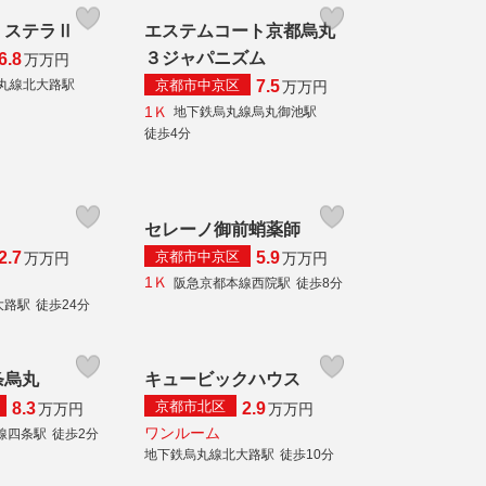
・ステラⅡ
エステムコート京都烏丸
３ジャパニズム
6.8
万
万円
京都市中京区
丸線北大路駅
7.5
万
万円
1Ｋ
地下鉄烏丸線烏丸御池駅
徒歩4分
セレーノ御前蛸薬師
京都市中京区
2.7
5.9
万
万円
万
万円
1Ｋ
阪急京都本線西院駅
徒歩8分
大路駅
徒歩24分
条烏丸
キュービックハウス
京都市北区
8.3
2.9
万
万円
万
万円
ワンルーム
線四条駅
徒歩2分
地下鉄烏丸線北大路駅
徒歩10分