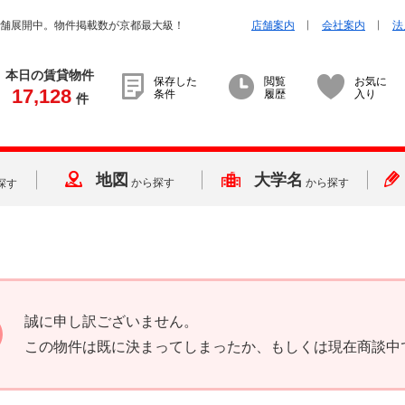
店舗展開中。物件掲載数が京都最大級！
店舗案内
会社案内
法
本日の賃貸物件
保存した
閲覧
お気に
17,128
条件
履歴
入り
件
地図
大学名
から探す
から探す
探す
誠に申し訳ございません。
この物件は既に決まってしまったか、もしくは現在商談中