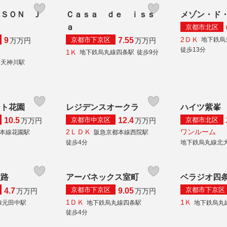
ＩＳＯＮ Ｊ
Ｃａｓａ ｄｅ ｉｓｓ
メゾン・ド
ａ
京都市北区
2ＤＫ
京都市下京区
地下鉄烏
9
7.55
万
万円
万
万円
徒歩13分
1Ｋ
地下鉄烏丸線四条駅
徒歩9分
秦天神川駅
ート花園
レジデンスオークラ
ハイツ紫峯
京都市中京区
京都市北区
10.5
12.4
万
万円
万
万円
2ＬＤＫ
ワンルーム
陰本線花園駅
阪急京都本線西院駅
徒歩4分
地下鉄烏丸線北
大路
アーバネックス室町
ベラジオ四
京都市下京区
京都市下京区
4.7
9.05
万
万円
万
万円
1ＤＫ
1Ｋ
線元田中駅
地下鉄烏丸線四条駅
地下鉄烏丸
徒歩4分