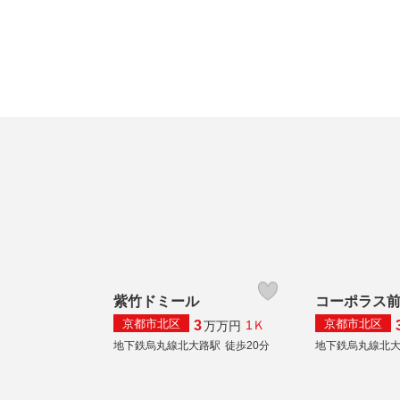
紫竹ドミール
コーポラス
京都市北区
京都市北区
3
1Ｋ
万
万円
地下鉄烏丸線北大路駅
徒歩20分
地下鉄烏丸線北