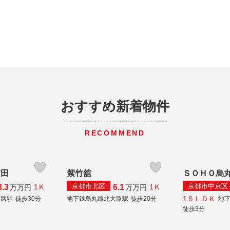
おすすめ新着物件
RECOMMEND
前田
紫竹舘
ＳＯＨＯ烏
京都市北区
京都市中京区
3.3
6.1
1Ｋ
1Ｋ
万
万円
万
万円
1ＳＬＤＫ
大路駅
徒歩30分
地下鉄烏丸線北大路駅
徒歩20分
地
徒歩3分