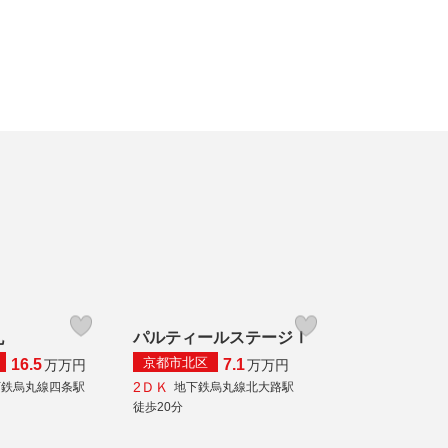
丸
パルティールステージⅠ
京都市北区
16.5
7.1
万
万円
万
万円
2ＤＫ
下鉄烏丸線四条駅
地下鉄烏丸線北大路駅
徒歩20分