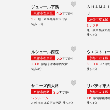
ジュマール下鴨
ＳＨＡＭＡ
Ｊ
京都市左京区
4.5
万
万円
1Ｋ
京都市右京区
地下鉄烏丸線鞍馬口駅
徒歩10分
1ＬＤＫ
地下鉄東西線太
徒歩7分
ルシェール西院
ウエストコ
京都市右京区
京都市右京区
5.5
万
万円
1ＤＫ
3ＬＤＫ
阪急京都本線西院駅
JR山
徒歩3分
徒歩3分
サニーズ西大路
リバティ東
京都市南区
京都市左京区
3.5
万
万円
ワンルーム
1Ｋ
叡電叡山本
JR東海道本線西大路駅
徒歩3分
徒歩1分