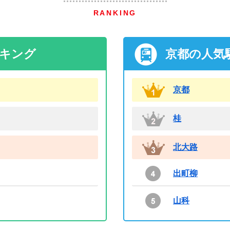
RANKING
ンキング
京都の人気
京都
桂
北大路
出町柳
山科