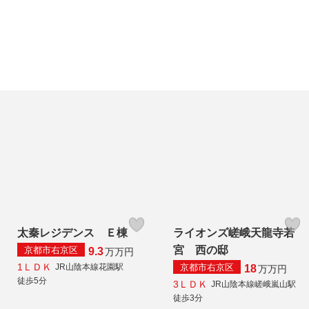
太秦レジデンス Ｅ棟
ライオンズ嵯峨天龍寺若
宮 西の邸
京都市右京区
9.3
万
万円
1ＬＤＫ
京都市右京区
JR山陰本線花園駅
18
万
万円
徒歩5分
3ＬＤＫ
JR山陰本線嵯峨嵐山駅
徒歩3分