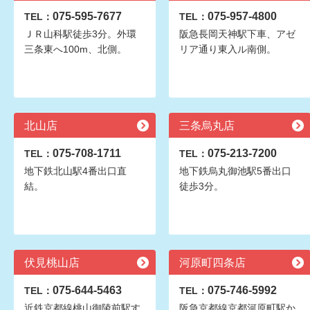
075-595-7677
075-957-4800
TEL：
TEL：
ＪＲ山科駅徒歩3分。外環
阪急長岡天神駅下車、アゼ
三条東へ100m、北側。
リア通り東入ル南側。
北山店
三条烏丸店
075-708-1711
075-213-7200
TEL：
TEL：
地下鉄北山駅4番出口直
地下鉄烏丸御池駅5番出口
結。
徒歩3分。
伏見桃山店
河原町四条店
075-644-5463
075-746-5992
TEL：
TEL：
近鉄京都線桃山御陵前駅す
阪急京都線京都河原町駅か