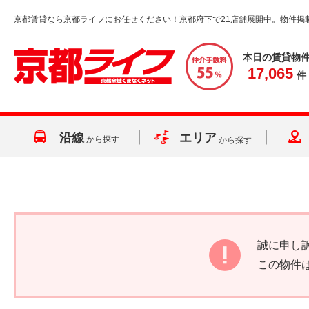
京都賃貸なら京都ライフにお任せください！京都府下で21店舗展開中。物件掲
本日の賃貸物
17,065
件
沿線
エリア
から探す
から探す
誠に申し
この物件