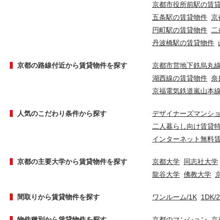
京都市役所前駅の賃
五条駅の賃貸物件
京
円町駅の賃貸物件
二
丹波橋駅の賃貸物件
京都の路線付近から賃貸物件を探す
京都市営地下鉄烏丸
湖西線の賃貸物件
奈
京福電気鉄道嵐山本
人気のこだわり条件から探す
デザイナーズマンシ
二人暮らし向け賃貸
インターネット無料
京都の主要大学から賃貸物件を探す
京都大学
同志社大学
龍谷大学
佛教大学
間取りから賃貸物件を探す
ワンルーム/1K
1DK/
物件種別から賃貸物件を探す
京都のマンション
京