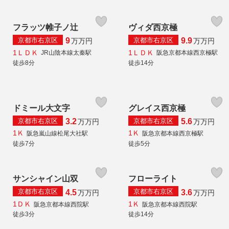
フラッツ帷子ノ辻
ヴィダ西京極
京都市右京区
京都市右京区
9
9.9
万
万円
万
万円
1ＬＤＫ
1ＬＤＫ
JR山陰本線太秦駅
阪急京都本線西京極駅
徒歩8分
徒歩14分
ドミール大文字
グレイス西京極
京都市右京区
京都市右京区
3.2
5.6
万
万円
万
万円
1Ｋ
1Ｋ
阪急嵐山線松尾大社駅
阪急京都本線西京極駅
徒歩7分
徒歩5分
サンシャイン山双
フローライト
京都市右京区
京都市右京区
4.5
3.6
万
万円
万
万円
1ＤＫ
1Ｋ
阪急京都本線西院駅
阪急京都本線西院駅
徒歩3分
徒歩14分