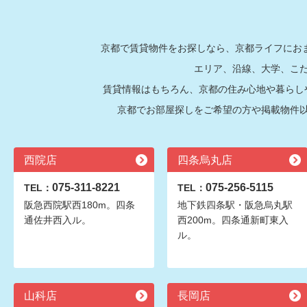
京都で賃貸物件をお探しなら、京都ライフにおま
エリア、沿線、大学、こ
賃貸情報はもちろん、京都の住み心地や暮らし
京都でお部屋探しをご希望の方や掲載物件
西院店
四条烏丸店
075-311-8221
075-256-5115
TEL：
TEL：
阪急西院駅西180m。四条
地下鉄四条駅・阪急烏丸駅
通佐井西入ル。
西200m。四条通新町東入
ル。
山科店
長岡店