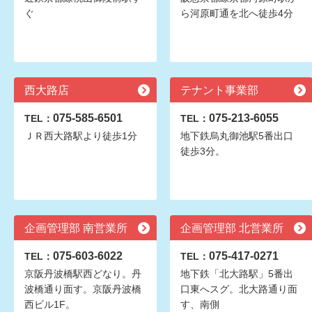
ぐ
ら河原町通を北へ徒歩4分
西大路店
テナント事業部
075-585-6501
075-213-6055
TEL：
TEL：
ＪＲ西大路駅より徒歩1分
地下鉄烏丸御池駅5番出口
徒歩3分。
企画管理部 南営業所
企画管理部 北営業所
075-603-6022
075-417-0271
TEL：
TEL：
京阪丹波橋駅西どなり。丹
地下鉄「北大路駅」5番出
波橋通り面す。京阪丹波橋
口東へスグ。北大路通り面
西ビル1F。
す、南側