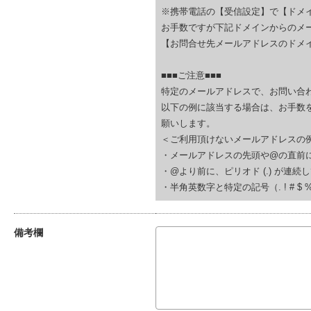
※携帯電話の【受信設定】で【ドメ
お手数ですが下記ドメインからのメ
【お問合せ先メールアドレスのドメイ
■■■ご注意■■■
特定のメールアドレスで、お問い合
以下の例に該当する場合は、お手数
願いします。
＜ご利用頂けないメールアドレスの
・メールアドレスの先頭や@の直前にピリオド (.
・@より前に、ピリオド (.) が連続している(例
・半角英数字と特定の記号（. ! # $ % & ‘
備考欄