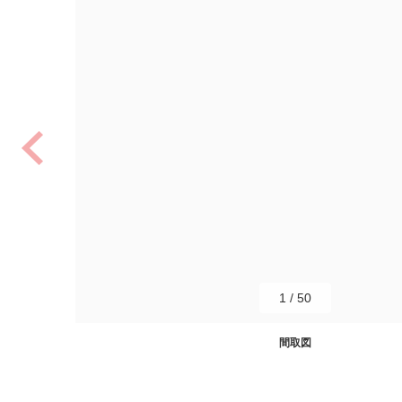
1
/
50
間取図