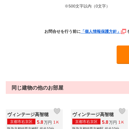
※500文字以内（
0
文字）
お問合せを行う前に
「個人情報保護方針」
同じ建物の他のお部屋
ヴィンテージ高智穂
ヴィンテージ高智穂
京都市右京区
京都市右京区
5.8
5.8
1Ｋ
1Ｋ
万
円
万
円
阪急京都線西京極駅
徒歩10分
阪急京都線西京極駅
徒歩10分