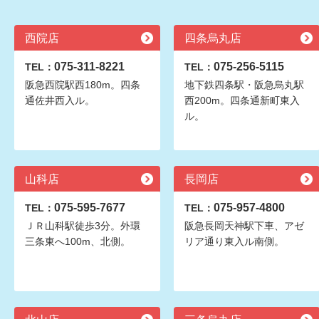
西院店
四条烏丸店
075-311-8221
075-256-5115
TEL：
TEL：
阪急西院駅西180m。四条
地下鉄四条駅・阪急烏丸駅
通佐井西入ル。
西200m。四条通新町東入
ル。
山科店
長岡店
075-595-7677
075-957-4800
TEL：
TEL：
ＪＲ山科駅徒歩3分。外環
阪急長岡天神駅下車、アゼ
三条東へ100m、北側。
リア通り東入ル南側。