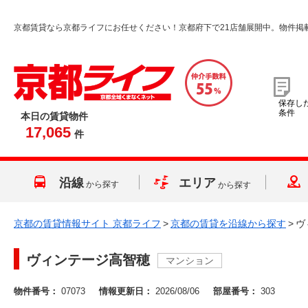
京都賃貸なら京都ライフにお任せください！京都府下で21店舗展開中。物件掲
保存し
条件
本日の賃貸物件
17,065
件
沿線
エリア
から探す
から探す
京都の賃貸情報サイト 京都ライフ
>
京都の賃貸を沿線から探す
>
ヴ
ヴィンテージ高智穂
マンション
物件番号：
07073
情報更新日：
2026/08/06
部屋番号：
303