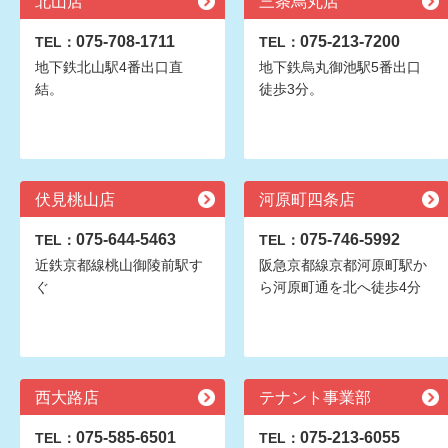
北山店
三条烏丸店
075-708-1711
075-213-7200
TEL：
TEL：
地下鉄北山駅4番出口直
地下鉄烏丸御池駅5番出口
結。
徒歩3分。
伏見桃山店
河原町四条店
075-644-5463
075-746-5992
TEL：
TEL：
近鉄京都線桃山御陵前駅す
阪急京都線京都河原町駅か
ぐ
ら河原町通を北へ徒歩4分
西大路店
テナント事業部
075-585-6501
075-213-6055
TEL：
TEL：