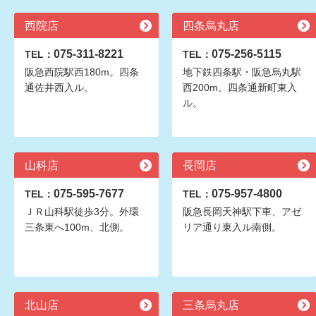
西院店
四条烏丸店
075-311-8221
075-256-5115
TEL：
TEL：
阪急西院駅西180m。四条
地下鉄四条駅・阪急烏丸駅
通佐井西入ル。
西200m。四条通新町東入
ル。
山科店
長岡店
075-595-7677
075-957-4800
TEL：
TEL：
ＪＲ山科駅徒歩3分。外環
阪急長岡天神駅下車、アゼ
三条東へ100m、北側。
リア通り東入ル南側。
北山店
三条烏丸店