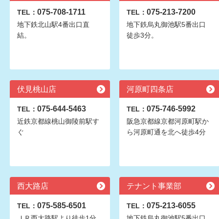
075-708-1711
075-213-7200
TEL：
TEL：
地下鉄北山駅4番出口直
地下鉄烏丸御池駅5番出口
結。
徒歩3分。
伏見桃山店
河原町四条店
075-644-5463
075-746-5992
TEL：
TEL：
近鉄京都線桃山御陵前駅す
阪急京都線京都河原町駅か
ぐ
ら河原町通を北へ徒歩4分
西大路店
テナント事業部
075-585-6501
075-213-6055
TEL：
TEL：
ＪＲ西大路駅より徒歩1分
地下鉄烏丸御池駅5番出口