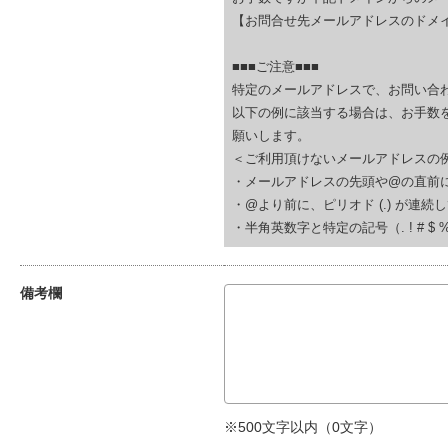
【お問合せ先メールアドレスのドメイ
■■■ご注意■■■
特定のメールアドレスで、お問い合
以下の例に該当する場合は、お手数
願いします。
＜ご利用頂けないメールアドレスの
・メールアドレスの先頭や@の直前にピリオド (.
・@より前に、ピリオド (.) が連続している(例
・半角英数字と特定の記号（. ! # $ % & ‘
備考欄
※500文字以内（
0
文字）