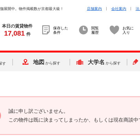
店舗展開中。物件掲載数が京都最大級！
店舗案内
会社案内
法
本日の賃貸物件
保存した
閲覧
お気に
17,081
条件
履歴
入り
件
地図
大学名
から探す
から探す
探す
誠に申し訳ございません。
この物件は既に決まってしまったか、もしくは現在商談中