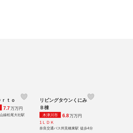
Ｏｒｔｏ
リビングタウンくにみ
Ｂ棟
7.7
万
万円
木津川市
山線松尾大社駅
6.8
万
万円
1ＬＤＫ
奈良交通バス州見橋東駅
徒歩4分