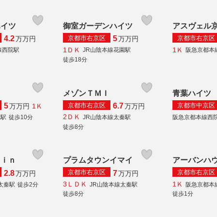
ハイツ
御室ガーデンハイツ
アスヴェル
京都市右京区
京都市右京区
4.2
5
万
万円
万
万円
1ＤＫ
1Ｋ
線西院駅
JR山陰本線花園駅
阪急京都本
徒歩18分
メゾンＴＭＩ
青葉ハイツ
京都市右京区
京都市中京区
5
6.7
1Ｋ
万
万円
万
万円
2ＤＫ
院駅
徒歩10分
JR山陰本線太秦駅
阪急京都本線西
徒歩8分
ａｉｎ
プラムタウンイマイ
アーバンハ
京都市右京区
京都市右京区
2.8
7
万
万円
万
万円
3ＬＤＫ
1Ｋ
太秦駅
徒歩2分
JR山陰本線太秦駅
阪急京都本
徒歩8分
徒歩1分