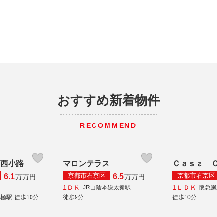
おすすめ新着物件
RECOMMEND
ス西小路
マロンテラス
Ｃａｓａ 
京都市右京区
京都市右京区
6.1
6.5
万
万円
万
万円
1ＤＫ
1ＬＤＫ
JR山陰本線太秦駅
阪急嵐
京極駅
徒歩10分
徒歩9分
徒歩10分