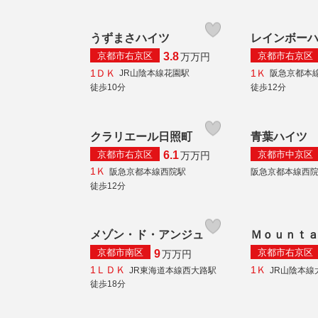
うずまさハイツ
レインボー
京都市右京区
京都市右京区
3.8
万
万円
1ＤＫ
1Ｋ
JR山陰本線花園駅
阪急京都本
徒歩10分
徒歩12分
クラリエール日照町
青葉ハイツ
京都市右京区
京都市中京区
6.1
万
万円
1Ｋ
阪急京都本線西院駅
阪急京都本線西
徒歩12分
メゾン・ド・アンジュ
Ｍｏｕｎｔ
京都市南区
京都市右京区
9
万
万円
1ＬＤＫ
1Ｋ
JR東海道本線西大路駅
JR山陰本線
徒歩18分