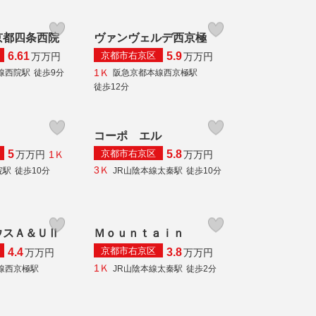
京都四条西院
ヴァンヴェルデ西京極
京都市右京区
6.61
5.9
万
万円
万
万円
1Ｋ
線西院駅
徒歩9分
阪急京都本線西京極駅
徒歩12分
コーポ エル
京都市右京区
5
5.8
1Ｋ
万
万円
万
万円
3Ｋ
院駅
徒歩10分
JR山陰本線太秦駅
徒歩10分
ウスＡ＆ＵⅡ
Ｍｏｕｎｔａｉｎ
京都市右京区
4.4
3.8
万
万円
万
万円
1Ｋ
線西京極駅
JR山陰本線太秦駅
徒歩2分