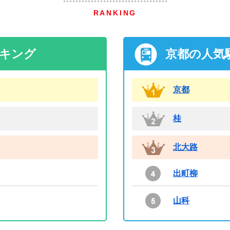
RANKING
ンキング
京都の人気
京都
桂
北大路
出町柳
山科