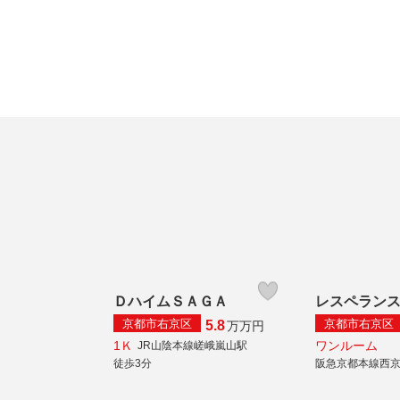
ＤハイムＳＡＧＡ
レスペラン
京都市右京区
京都市右京区
5.8
万
万円
1Ｋ
ワンルーム
JR山陰本線嵯峨嵐山駅
徒歩3分
阪急京都本線西