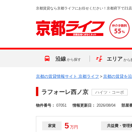
京都賃貸なら京都ライフにお任せください！京都府下で21
沿線
エリア
から探す
から
京都の賃貸情報サイト 京都ライフ
>
京都の賃貸を沿
ラフォーレ西ノ京
ハイツ・コーポ
物件番号：
07051
情報更新日：
2026/08/04
部屋
5
家賃
共益費・管理
万
円