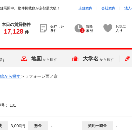
店舗展開中。物件掲載数が京都最大級！
店舗案内
会社案内
法人
本日の賃貸物件
保存した
閲覧
お気に
17,128
条件
1
履歴
入り
件
地図
大学名
から探す
から探す
探す
線から探す
>
ラフォーレ西ノ京
番号：
101
費
3,000円
敷金
-
契約一時金
-