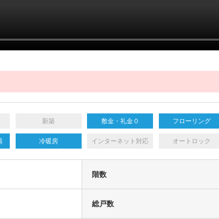
新築
敷金・礼金０
フローリング
場
冷暖房
インターネット対応
オートロック
階数
総戸数