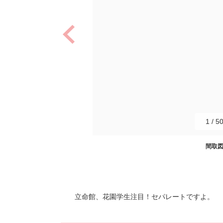
1
/
5
間取
立命館、花園学生注目！セパレートですよ。