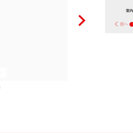
室内
前へ
0
図