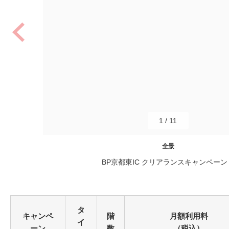
1
/
11
全景
BP京都東IC クリアランスキャンペーン
タ
キャンペ
階
月額利用料
イ
ーン
数
（税込）