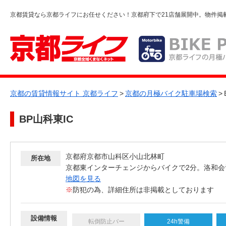
京都賃貸なら京都ライフにお任せください！京都府下で21店舗展開中。物件掲
京都の賃貸情報サイト 京都ライフ
>
京都の月極バイク駐車場検索
>
BP山科東IC
京都府京都市山科区小山北林町
所在地
京都東インターチェンジからバイクで2分。洛和会
地図を見る
※
防犯の為、詳細住所は非掲載としております
設備情報
転倒防止バー
24h警備