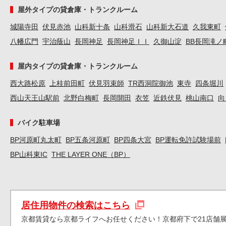
屋外タイプの貸倉庫・トランクルーム
城陽寺田
伏見赤池
山科新十条
山科滑石
山科新大石道
久我東町
八幡広門
宇治蔭山
長岡神足
長岡神足ＩＩ
久御山淀
BB長岡滝ノ
屋内タイプの貸倉庫・トランクルーム
西大路松原
上桂前田町
伏見羽束師
TR西洞院御池
東寺
四条堀川
西山天王山駅前
北野白梅町
長岡開田
衣笠
近鉄伏見
桃山南口
向
バイク駐車場
BP河原町丸太町
BP五条河原町
BP四条大宮
BP運転免許試験場前
BP山科東IC
THE LAYER ONE（BP）
居住用物件の検索はこちら
京都賃貸なら京都ライフへお任せください！京都府下で21店舗